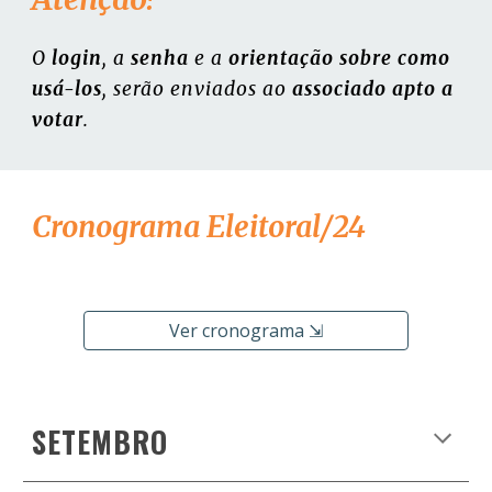
O
login
,
a
senha
e
a
orientação sobre como
usá-los
, serão enviados ao
associado apto a
votar
.
C
ronograma
E
leitoral
/
24
Ver cronograma ⇲
SETEMBRO