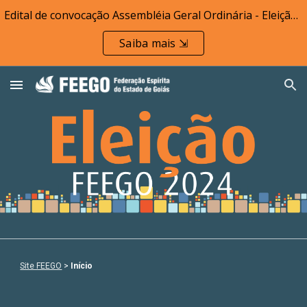
Edital de convocação Assembléia Geral Ordinária - Eleição FEEGO
Skip to main content
Skip to navigation
Saiba mais ⇲
Site FEEGO
>
Início