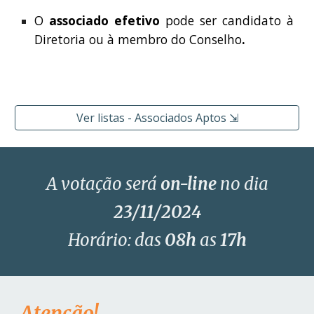
O
associado efetivo
pode ser candidato à
Diretoria ou à membro do Conselho
.
Ver listas - Associados Aptos ⇲
A
votação será
on-line
no dia
2
3
/11/202
4
Horário: das
08h
as
17h
Atenção!